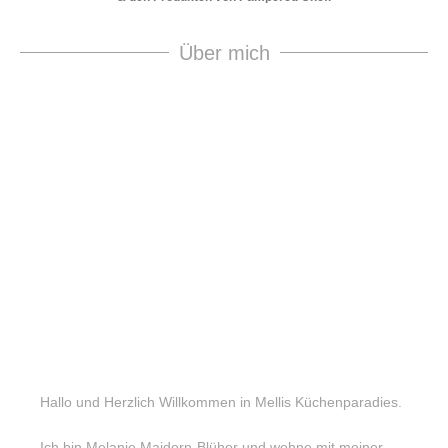
Über mich
Hallo und Herzlich Willkommen in Mellis Küchenparadies.
Ich bin Melanie Maidorn-Blüher und wohne mit meiner