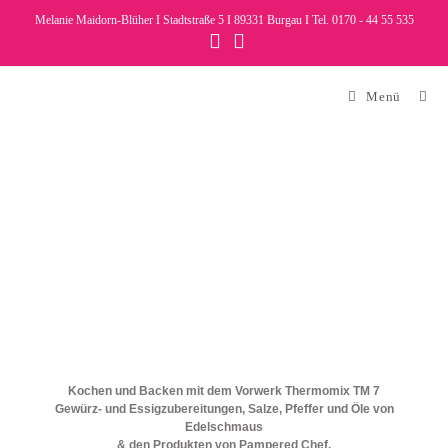
Melanie Maidorn-Blüher I Stadtstraße 5 I 89331 Burgau I Tel. 0170 - 44 55 535
Menü
Kochen und Backen mit dem Vorwerk Thermomix TM 7
Gewürz- und Essigzubereitungen, Salze, Pfeffer und Öle von
Edelschmaus
& den Produkten von Pampered Chef.