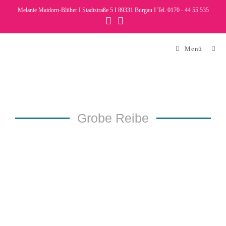
Melanie Maidorn-Blüher I Stadtstraße 5 I 89331 Burgau I Tel. 0170 - 44 55 535
Menü
Grobe Reibe