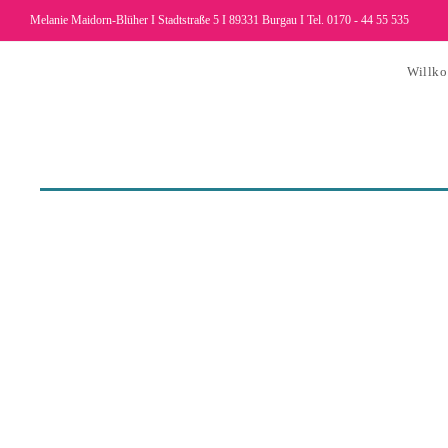
Melanie Maidorn-Blüher I Stadtstraße 5 I 89331 Burgau I Tel. 0170 - 44 55 535
Willk