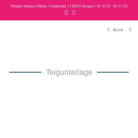
Melanie Maidorn-Blüher I Stadtstraße 5 I 89331 Burgau I Tel. 0170 - 44 55 535
Menü
Teigunterlage