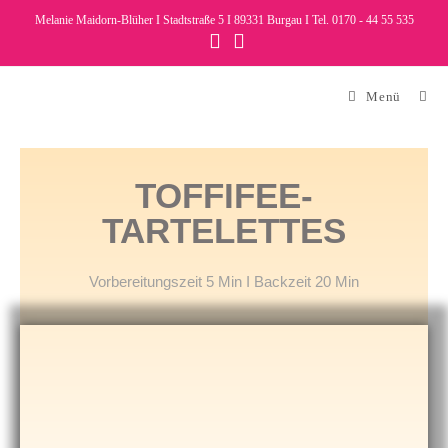
Melanie Maidorn-Blüher I Stadtstraße 5 I 89331 Burgau I Tel. 0170 - 44 55 535
Menü
TOFFIFEE-
TARTELETTES
Vorbereitungszeit 5 Min I Backzeit 20 Min