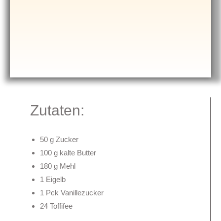
Zutaten:
50 g Zucker
100 g kalte Butter
180 g Mehl
1 Eigelb
1 Pck Vanillezucker
24 Toffifee