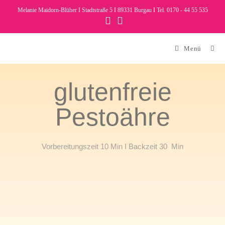
Melanie Maidorn-Blüher I Stadtstraße 5 I 89331 Burgau I Tel. 0170 - 44 55 535
Menü
glutenfreie
Pestoähre
Vorbereitungszeit 10 Min I Backzeit 30 Min