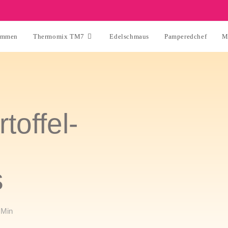
ommen
Thermomix TM7
Edelschmaus
Pamperedchef
M
toffel-
s
 Min