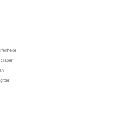
Ofenhexe
Scraper
an
itter