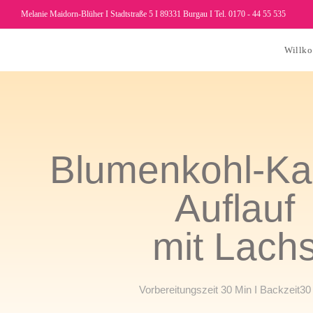
Melanie Maidorn-Blüher I Stadtstraße 5 I 89331 Burgau I Tel. 0170 - 44 55 535
Willk
Blumenkohl-Kar
Auflauf
mit Lach
Vorbereitungszeit 30 Min I Backzeit30