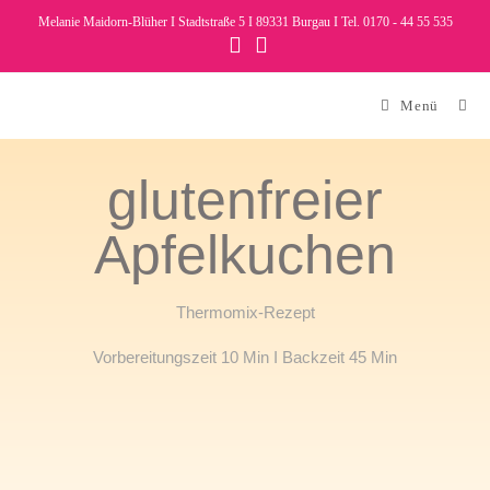
Melanie Maidorn-Blüher I Stadtstraße 5 I 89331 Burgau I Tel. 0170 - 44 55 535
Menü
glutenfreier
Apfelkuchen
Thermomix-Rezept
Vorbereitungszeit 10 Min I Backzeit 45 Min