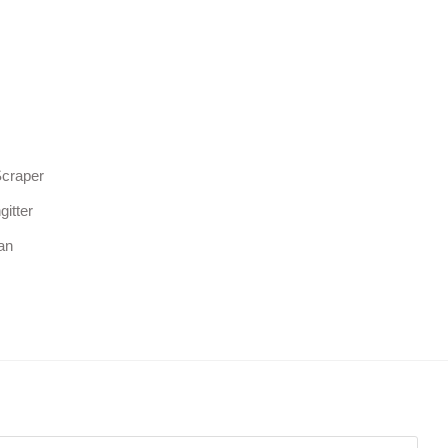
Scraper
itter
an