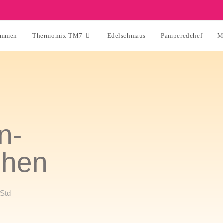
ommen
Thermomix TM7
Edelschmaus
Pamperedchef
M
n-
hen
 Std