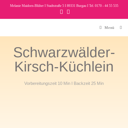
Melanie Maidorn-Blüher I Stadtstraße 5 I 89331 Burgau I Tel. 0170 - 44 55 535
Menü
Schwarzwälder-
Kirsch-Küchlein
Vorbereitungszeit 10 Min I Backzeit 25 Min