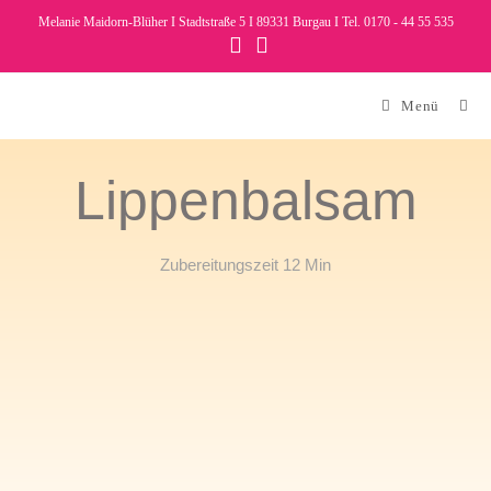
Melanie Maidorn-Blüher I Stadtstraße 5 I 89331 Burgau I Tel. 0170 - 44 55 535
Menü
Lippenbalsam
Zubereitungszeit 12 Min