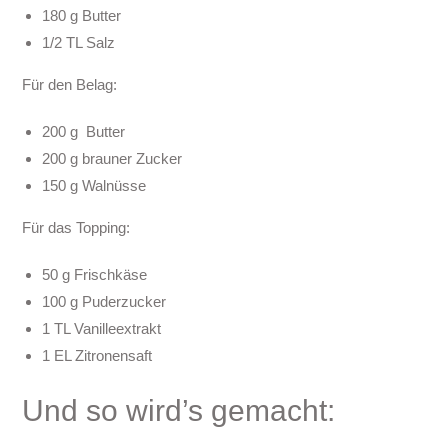
180 g Butter
1/2 TL Salz
Für den Belag:
200 g
Butter
200 g brauner Zucker
150 g Walnüsse
Für das Topping:
50 g Frischkäse
100 g Puderzucker
1 TL Vanilleextrakt
1 EL Zitronensaft
Und so wird’s gemacht: