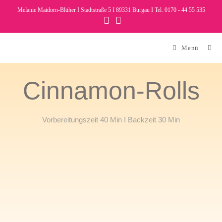
Melanie Maidorn-Blüher I Stadtstraße 5 I 89331 Burgau I Tel. 0170 - 44 55 535
Menü
Cinnamon-Rolls
Vorbereitungszeit 40 Min I Backzeit 30 Min